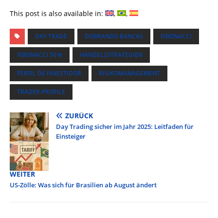
This post is also available in:
DAY TRADE
DOBRANDO BANCAS
FIBONACCI
FIBONACCI 50 %
HANDELSSTRATEGIEN
PERFIL DE INVESTIDOR
RISIKOMANAGEMENT
TRADER-PROFILE
ZURÜCK
Day Trading sicher im Jahr 2025: Leitfaden für
Einsteiger
WEITER
US-Zölle: Was sich für Brasilien ab August ändert