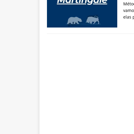
Métod
vamos
elas 