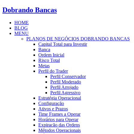
Dobrando Bancas
HOME
BLOG
MENU
PLANOS DE NEGÓCIOS DOBRANDO BANCAS
Capital Total para Investir
Banca
Ordem Inicial
Risco Total
Metas
Perfil do Trader
Perfil Conservador
Perfil Moderado
Perfil Arrojado
Perfil Agressivo
Estratégia Operacional
Configuração
Ativos e Prazos
Time Frames a Operar
Horários para Operar
Expiração das Ordens
Métodos Operacionais